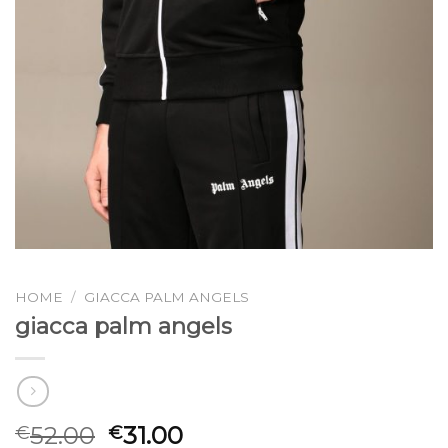
HOME
/
GIACCA PALM ANGELS
giacca palm angels
52.00
31.00
€
€