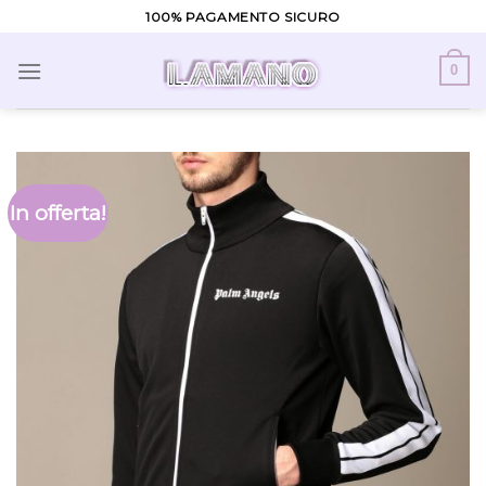
Skip
100% PAGAMENTO SICURO
to
content
0
In offerta!