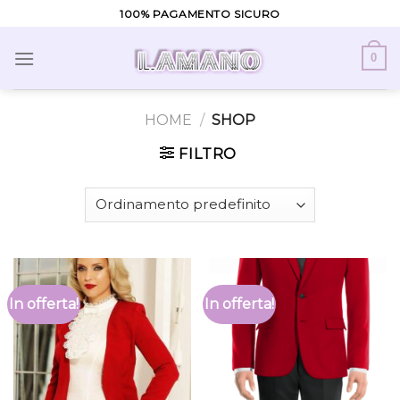
Skip
100% PAGAMENTO SICURO
to
content
0
HOME
/
SHOP
FILTRO
In offerta!
In offerta!