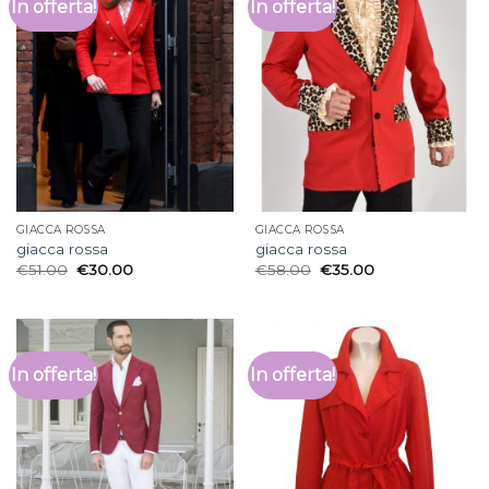
In offerta!
In offerta!
GIACCA ROSSA
GIACCA ROSSA
giacca rossa
giacca rossa
€
51.00
€
30.00
€
58.00
€
35.00
In offerta!
In offerta!