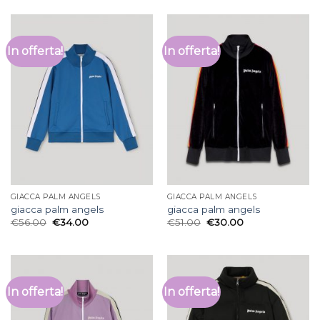
In offerta!
In offerta!
GIACCA PALM ANGELS
GIACCA PALM ANGELS
giacca palm angels
giacca palm angels
€
56.00
€
34.00
€
51.00
€
30.00
In offerta!
In offerta!