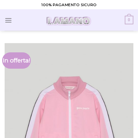
Skip
100% PAGAMENTO SICURO
to
content
0
In offerta!