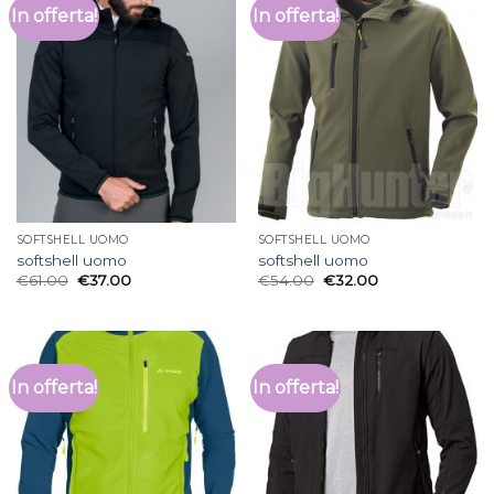
In offerta!
In offerta!
SOFTSHELL UOMO
SOFTSHELL UOMO
softshell uomo
softshell uomo
€
61.00
€
37.00
€
54.00
€
32.00
In offerta!
In offerta!