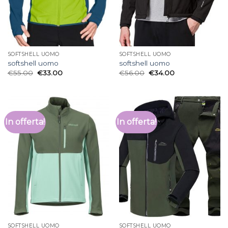
SOFTSHELL UOMO
SOFTSHELL UOMO
softshell uomo
softshell uomo
€
55.00
€
33.00
€
56.00
€
34.00
In offerta!
In offerta!
SOFTSHELL UOMO
SOFTSHELL UOMO