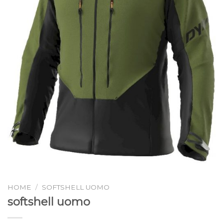
HOME
/
SOFTSHELL UOMO
softshell uomo