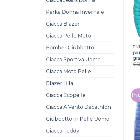
Giacca Jeans Donna
Parka Donna Invernale
Giacca Blazer
Giacca Pelle Moto
Bomber Giubbotto
PIU
pi
gr
Giacca Sportiva Uomo
€
5
Giacca Moto Pelle
Blazer Lilla
Giacca Ecopelle
In 
Giacca A Vento Decathlon
Giubbotto In Pelle Uomo
Giacca Teddy