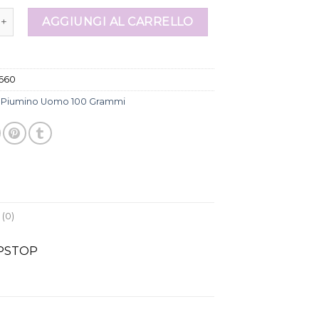
uomo 100 grammi quantità
AGGIUNGI AL CARRELLO
660
:
Piumino Uomo 100 Grammi
(0)
IPSTOP