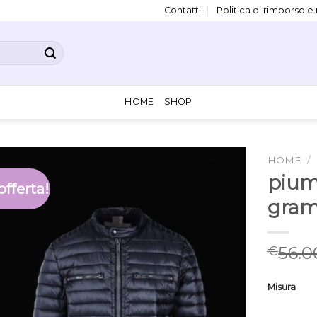
Contatti
Politica di rimborso e
HOME
SHOP
HOME
/
pium
offerta!
gra
56.0
€
Misura