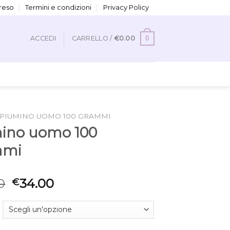
 reso
Termini e condizioni
Privacy Policy
0
ACCEDI
CARRELLO /
€
0.00
PIUMINO UOMO 100 GRAMMI
ino uomo 100
mmi
0
34.00
€