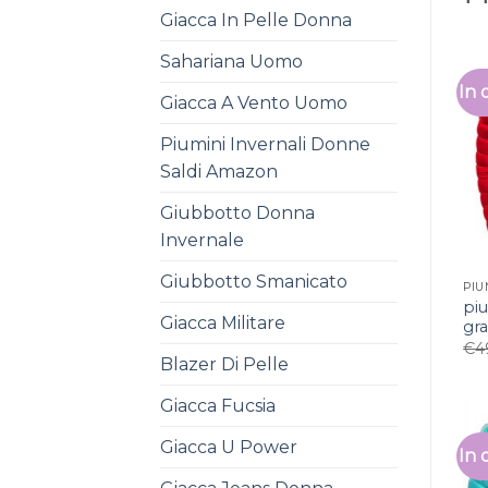
Giacca In Pelle Donna
Sahariana Uomo
In 
Giacca A Vento Uomo
Piumini Invernali Donne
Saldi Amazon
Giubbotto Donna
Invernale
Giubbotto Smanicato
PIU
pi
Giacca Militare
gr
€
4
Blazer Di Pelle
Giacca Fucsia
Giacca U Power
In 