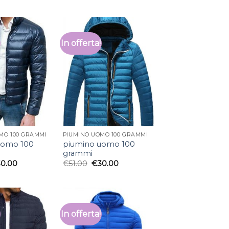
In offerta!
MO 100 GRAMMI
PIUMINO UOMO 100 GRAMMI
uomo 100
piumino uomo 100
grammi
30.00
€
51.00
€
30.00
In offerta!