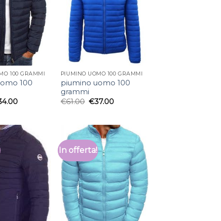
MO 100 GRAMMI
PIUMINO UOMO 100 GRAMMI
uomo 100
piumino uomo 100
grammi
34.00
€
61.00
€
37.00
In offerta!