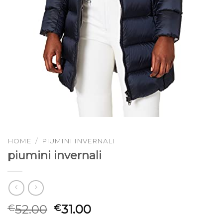
HOME
/
PIUMINI INVERNALI
piumini invernali
52.00
31.00
€
€