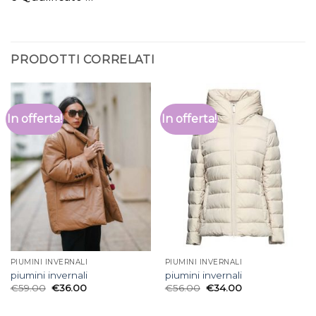
PRODOTTI CORRELATI
In offerta!
In offerta!
PIUMINI INVERNALI
PIUMINI INVERNALI
piumini invernali
piumini invernali
€
59.00
€
36.00
€
56.00
€
34.00