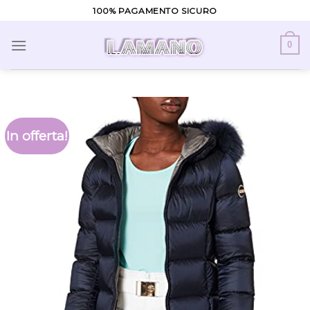
Skip
100% PAGAMENTO SICURO
to
content
0
In offerta!