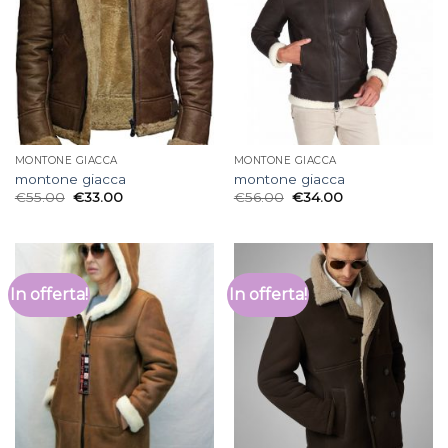
MONTONE GIACCA
MONTONE GIACCA
montone giacca
montone giacca
€
55.00
€
33.00
€
56.00
€
34.00
In offerta!
In offerta!