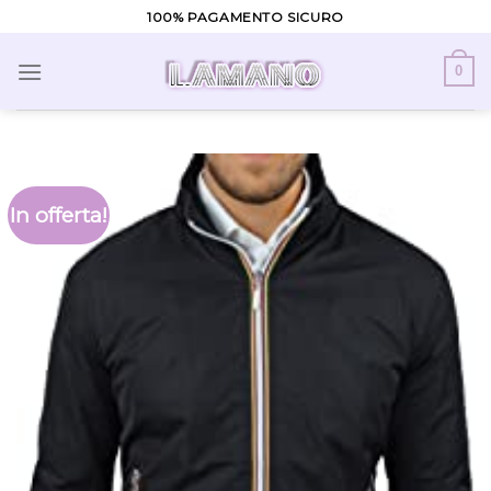
Skip
100% PAGAMENTO SICURO
to
content
0
In offerta!