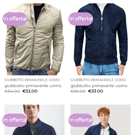
In offerta!
In offerta!
GIUBBOTTO PRIMAVERILE UOMO
GIUBBOTTO PRIMAVERILE UOMO
giubbotto primaverile uomo
giubbotto primaverile uomo
€
54.00
€
32.00
€
55.00
€
33.00
In offerta!
In offerta!