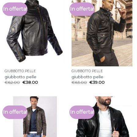
In offerta!
In offerta!
GIUBBOTTO PELLE
GIUBBOTTO PELLE
giubbotto pelle
giubbotto pelle
€
62.00
€
38.00
€
63.00
€
39.00
In offerta!
In offerta!