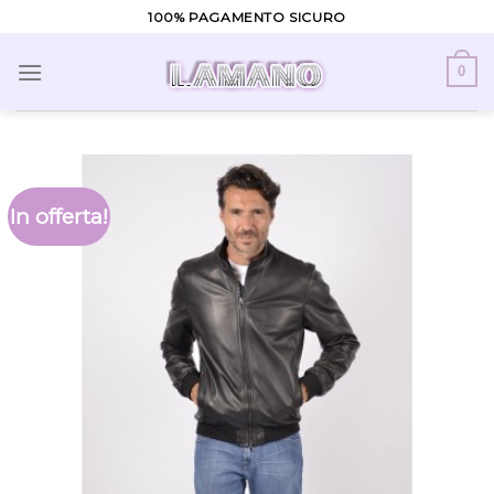
Skip
100% PAGAMENTO SICURO
to
content
0
In offerta!