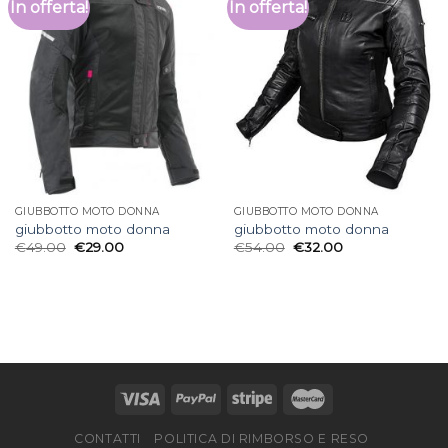
In offerta!
In offerta!
GIUBBOTTO MOTO DONNA
GIUBBOTTO MOTO DONNA
giubbotto moto donna
giubbotto moto donna
€
49.00
€
29.00
€
54.00
€
32.00
CONTATTI
POLITICA DI RIMBORSO E RESO