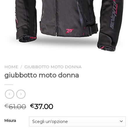
HOME
/
GIUBBOTTO MOTO DONNA
giubbotto moto donna
61.00
37.00
€
€
Misura