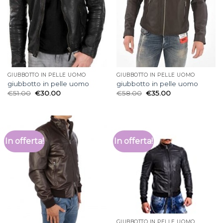
GIUBBOTTO IN PELLE UOMO
GIUBBOTTO IN PELLE UOMO
giubbotto in pelle uomo
giubbotto in pelle uomo
€
51.00
€
30.00
€
58.00
€
35.00
In offerta!
In offerta!
GIUBBOTTO IN PELLE UOMO