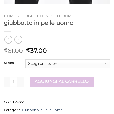
HOME
/
GIUBBOTTO IN PELLE UOMO
giubbotto in pelle uomo
61.00
37.00
€
€
Misura
giubbotto in pelle uomo quantità
AGGIUNGI AL CARRELLO
COD:
LA-0541
Categoria:
Giubbotto In Pelle Uomo