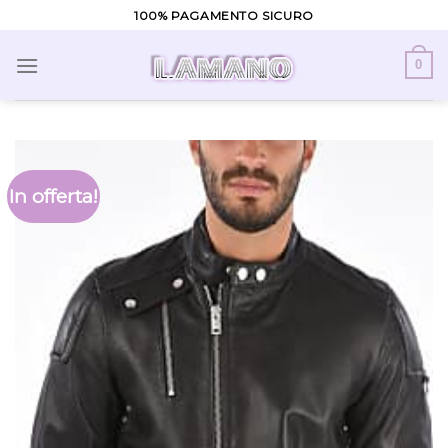
Skip
100% PAGAMENTO SICURO
to
content
0
In offerta!