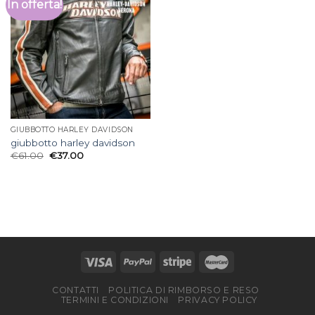
In offerta!
GIUBBOTTO HARLEY DAVIDSON
giubbotto harley davidson
€
61.00
€
37.00
CONTATTI
POLITICA DI RIMBORSO E RESO
TERMINI E CONDIZIONI
PRIVACY POLICY