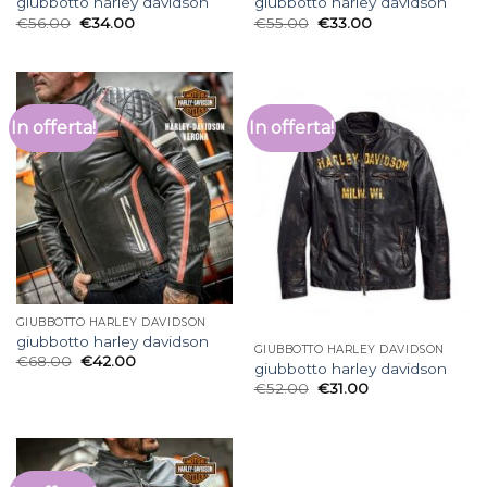
giubbotto harley davidson
giubbotto harley davidson
€
56.00
€
34.00
€
55.00
€
33.00
In offerta!
In offerta!
GIUBBOTTO HARLEY DAVIDSON
giubbotto harley davidson
GIUBBOTTO HARLEY DAVIDSON
€
68.00
€
42.00
giubbotto harley davidson
€
52.00
€
31.00