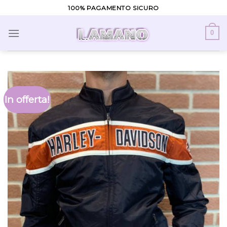
Skip
100% PAGAMENTO SICURO
to
content
0
In offerta!