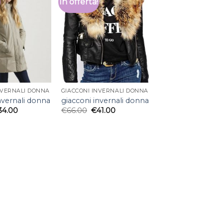
In offerta!
NVERNALI DONNA
GIACCONI INVERNALI DONNA
nvernali donna
giacconi invernali donna
34.00
€
66.00
€
41.00