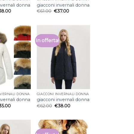
nvernali donna
giacconi invernali donna
38.00
€
61.00
€
37.00
In offerta!
NVERNALI DONNA
GIACCONI INVERNALI DONNA
nvernali donna
giacconi invernali donna
35.00
€
62.00
€
38.00