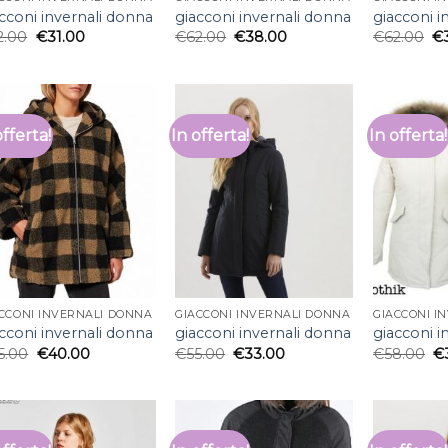
cconi invernali donna
giacconi invernali donna
giacconi i
2.00
€
31.00
€
62.00
€
38.00
€
62.00
€
offerta!
In offerta!
In offerta!
CCONI INVERNALI DONNA
GIACCONI INVERNALI DONNA
GIACCONI I
cconi invernali donna
giacconi invernali donna
giacconi i
5.00
€
40.00
€
55.00
€
33.00
€
58.00
€