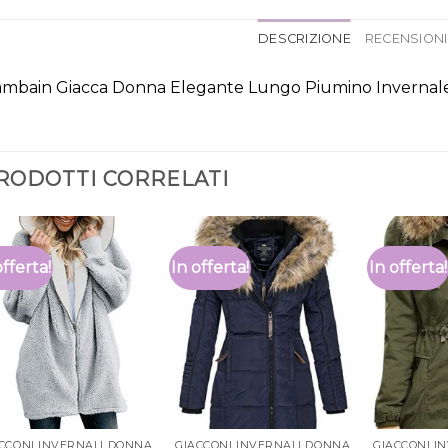
DESCRIZIONE
RECENSIONI 
mbain Giacca Donna Elegante Lungo Piumino Invernal
RODOTTI CORRELATI
offerta!
In offerta!
In offerta!
CCONI INVERNALI DONNA
GIACCONI INVERNALI DONNA
GIACCONI I