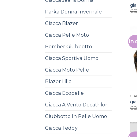
Giacca Jeans Donna
gia
€
5
Parka Donna Invernale
Giacca Blazer
Giacca Pelle Moto
In 
Bomber Giubbotto
Giacca Sportiva Uomo
Giacca Moto Pelle
Blazer Lilla
Giacca Ecopelle
GIA
gia
Giacca A Vento Decathlon
€
6
Giubbotto In Pelle Uomo
Giacca Teddy