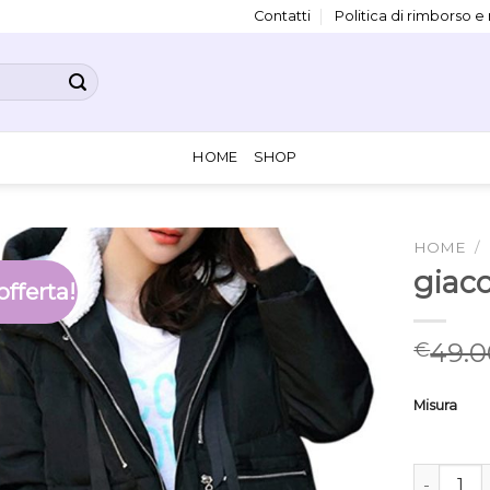
Contatti
Politica di rimborso e
HOME
SHOP
HOME
/
giac
offerta!
49.0
€
Misura
giacconi 