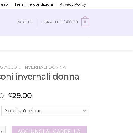
 reso
Termini e condizioni
Privacy Policy
0
ACCEDI
CARRELLO /
€
0.00
GIACCONI INVERNALI DONNA
coni invernali donna
0
29.00
€
invernali donna quantità
AGGIUNGI AL CARRELLO