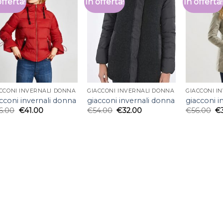
offerta!
In offerta!
In offerta!
CCONI INVERNALI DONNA
GIACCONI INVERNALI DONNA
GIACCONI I
cconi invernali donna
giacconi invernali donna
giacconi i
6.00
€
41.00
€
54.00
€
32.00
€
56.00
€