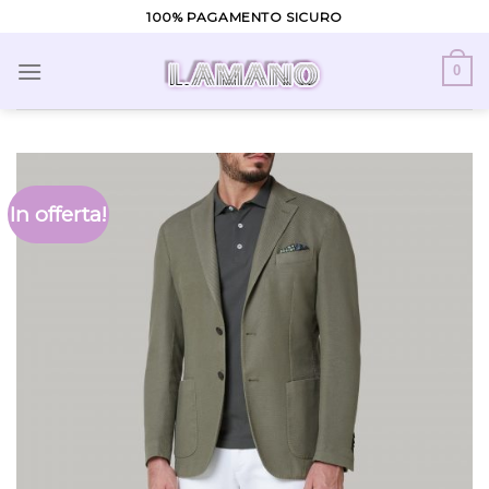
Skip
100% PAGAMENTO SICURO
to
content
0
In offerta!