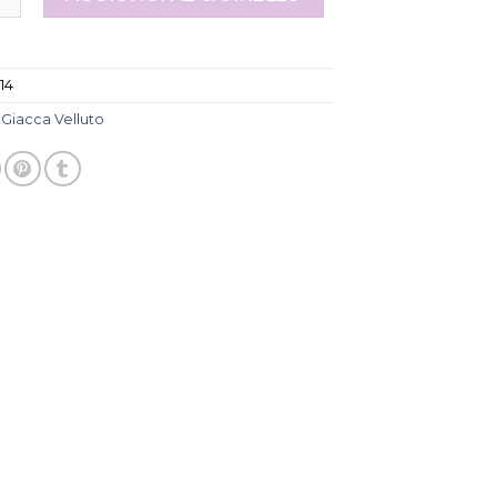
14
:
Giacca Velluto