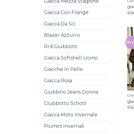
Giacca Mezza Stagione
GIA
gia
Giacca Con Frange
€
6
Giacca Da Sci
Blazer Azzurro
In 
Rrd Giubbotti
Giacca Softshell Uomo
Giacche In Pelle
Giacca Rosa
Giubbino Jeans Donna
GIA
gia
Giubbotto Schott
€
5
Giacca Moto Invernale
Piumini Invernali