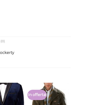
(0)
Hockerty
In offerta!