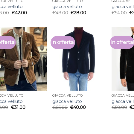
CCA VELLUTO
GIACCA VELLUTO
GIACCA VEL
cca velluto
giacca velluto
giacca vel
8.00
€
42.00
€
48.00
€
28.00
€
54.00
€
offerta!
In offerta!
In offerta!
CCA VELLUTO
GIACCA VELLUTO
GIACCA VEL
cca velluto
giacca velluto
giacca vel
2.00
€
31.00
€
65.00
€
40.00
€
59.00
€