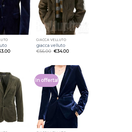
LUTO
GIACCA VELLUTO
luto
giacca velluto
33.00
€
56.00
€
34.00
In offerta!