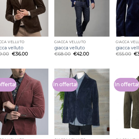
CCA VELLUTO
GIACCA VELLUTO
GIACCA VEL
cca velluto
giacca velluto
giacca vel
9.00
€
36.00
€
68.00
€
42.00
€
55.00
€
offerta!
In offerta!
In offerta!