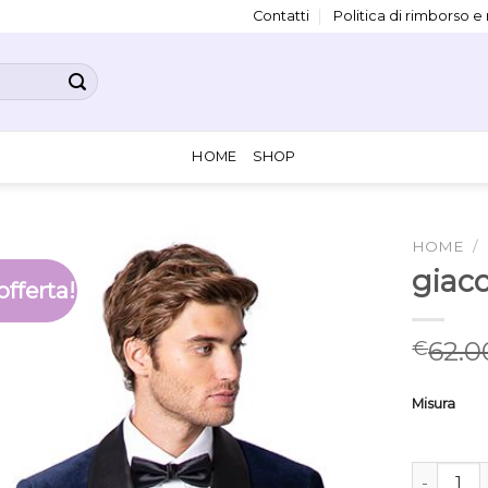
Contatti
Politica di rimborso e
HOME
SHOP
HOME
/
giacc
offerta!
62.0
€
Misura
giacca vel