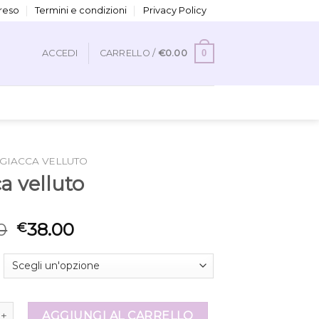
 reso
Termini e condizioni
Privacy Policy
0
ACCEDI
CARRELLO /
€
0.00
GIACCA VELLUTO
a velluto
0
38.00
€
luto quantità
AGGIUNGI AL CARRELLO