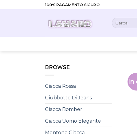
Skip
100% PAGAMENTO SICURO
to
content
Cerca:
BROWSE
In 
Giacca Rossa
Giubbotto Di Jeans
Giacca Bomber
Giacca Uomo Elegante
Montone Giacca