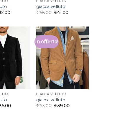
LUTO
GIACCA VELLUTO
luto
giacca velluto
32.00
€
66.00
€
41.00
In offerta!
LUTO
GIACCA VELLUTO
luto
giacca velluto
36.00
€
63.00
€
39.00