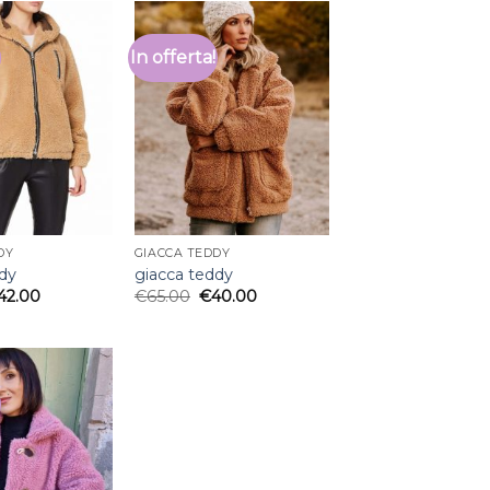
In offerta!
DY
GIACCA TEDDY
ddy
giacca teddy
42.00
€
65.00
€
40.00