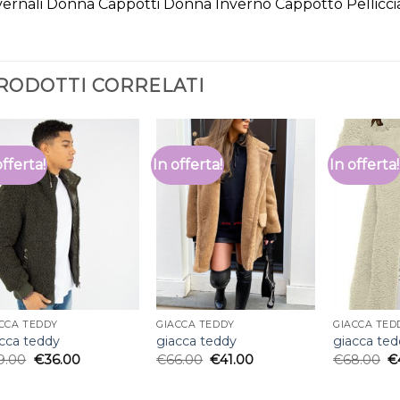
vernali Donna Cappotti Donna Inverno Cappotto Pellicci
RODOTTI CORRELATI
offerta!
In offerta!
In offerta!
CCA TEDDY
GIACCA TEDDY
GIACCA TED
cca teddy
giacca teddy
giacca te
9.00
€
36.00
€
66.00
€
41.00
€
68.00
€