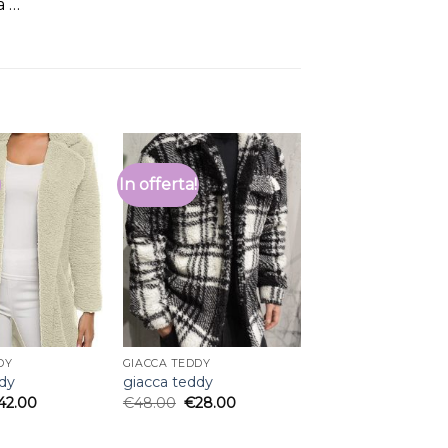
a …
In offerta!
DY
GIACCA TEDDY
ddy
giacca teddy
42.00
€
48.00
€
28.00