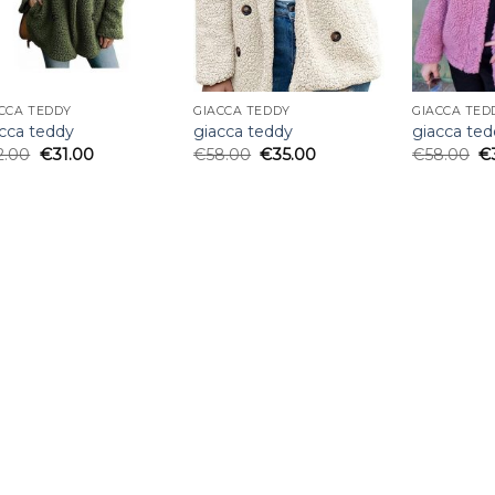
CCA TEDDY
GIACCA TEDDY
GIACCA TED
cca teddy
giacca teddy
giacca te
2.00
€
31.00
€
58.00
€
35.00
€
58.00
€