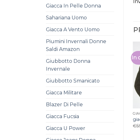
In
Giacca In Pelle Donna
Sahariana Uomo
P
Giacca A Vento Uomo
Piumini Invernali Donne
Saldi Amazon
In 
Giubbotto Donna
Invernale
Giubbotto Smanicato
Giacca Militare
Blazer Di Pelle
GIA
Giacca Fucsia
gia
€
5
Giacca U Power