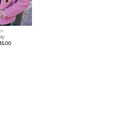
DY
ddy
35.00