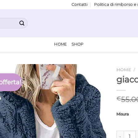
Contatti
Politica di rimborso e
HOME
SHOP
HOME
/
giac
offerta!
55.0
€
Misura
giacca te