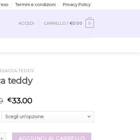
 reso
Termini e condizioni
Privacy Policy
0
ACCEDI
CARRELLO /
€
0.00
GIACCA TEDDY
ca teddy
0
33.00
€
ddy quantità
AGGIUNGI AL CARRELLO