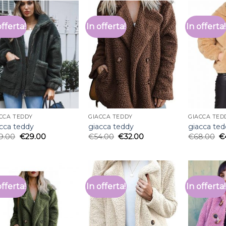
offerta!
In offerta!
In offerta!
CCA TEDDY
GIACCA TEDDY
GIACCA TED
cca teddy
giacca teddy
giacca te
9.00
€
29.00
€
54.00
€
32.00
€
68.00
€
offerta!
In offerta!
In offerta!