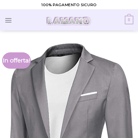
Skip
100% PAGAMENTO SICURO
to
content
0
In offerta!