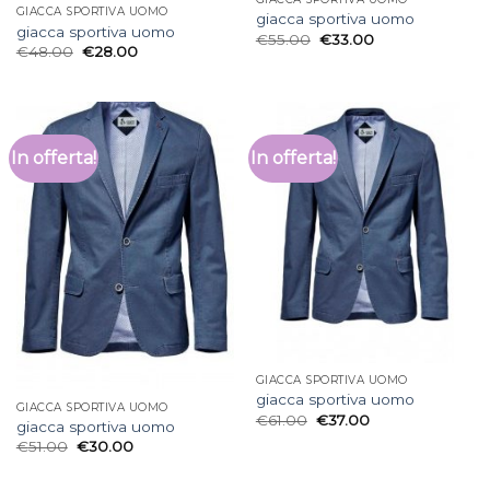
GIACCA SPORTIVA UOMO
giacca sportiva uomo
giacca sportiva uomo
€
55.00
€
33.00
€
48.00
€
28.00
In offerta!
In offerta!
GIACCA SPORTIVA UOMO
giacca sportiva uomo
GIACCA SPORTIVA UOMO
€
61.00
€
37.00
giacca sportiva uomo
€
51.00
€
30.00