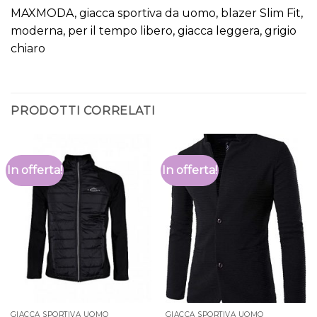
MAXMODA, giacca sportiva da uomo, blazer Slim Fit,
moderna, per il tempo libero, giacca leggera, grigio
chiaro
PRODOTTI CORRELATI
In offerta!
In offerta!
GIACCA SPORTIVA UOMO
GIACCA SPORTIVA UOMO