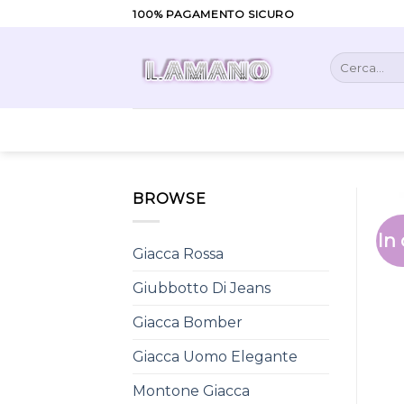
Skip
100% PAGAMENTO SICURO
to
content
Cerca:
BROWSE
In 
Giacca Rossa
Giubbotto Di Jeans
Giacca Bomber
Giacca Uomo Elegante
Montone Giacca