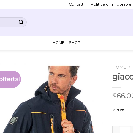
Contatti
Politica di rimborso e
HOME
SHOP
HOME
/
giacc
offerta!
66.0
€
Misura
giacca sof