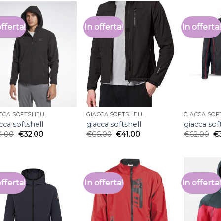
offerta!
In offerta!
In offerta!
CCA SOFTSHELL
GIACCA SOFTSHELL
GIACCA SOF
cca softshell
giacca softshell
giacca sof
4.00
€
32.00
€
66.00
€
41.00
€
62.00
€
offerta!
In offerta!
In offerta!