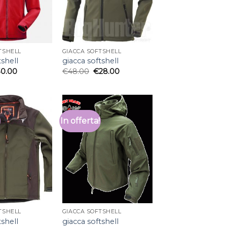
TSHELL
GIACCA SOFTSHELL
tshell
giacca softshell
30.00
€
48.00
€
28.00
In offerta!
TSHELL
GIACCA SOFTSHELL
tshell
giacca softshell