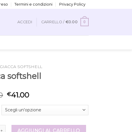
 reso
Termini e condizioni
Privacy Policy
0
ACCEDI
CARRELLO /
€
0.00
GIACCA SOFTSHELL
a softshell
0
41.00
€
tshell quantità
AGGIUNGI AL CARRELLO