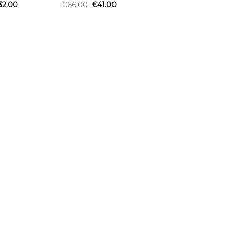
32.00
€
66.00
€
41.00