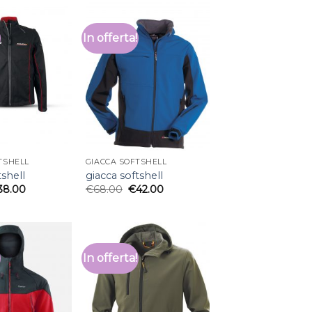
In offerta!
TSHELL
GIACCA SOFTSHELL
tshell
giacca softshell
38.00
€
68.00
€
42.00
In offerta!