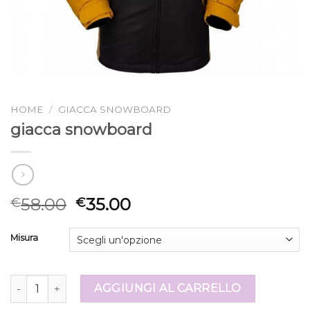
HOME
/
GIACCA SNOWBOARD
giacca snowboard
58.00
35.00
€
€
Misura
giacca snowboard quantità
AGGIUNGI AL CARRELLO