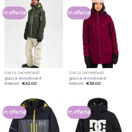
In offerta!
In offerta!
GIACCA SNOWBOARD
GIACCA SNOWBOARD
giacca snowboard
giacca snowboard
€
68.00
€
42.00
€
59.00
€
36.00
In offerta!
In offerta!