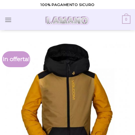
Skip
100% PAGAMENTO SICURO
to
content
0
In offerta!