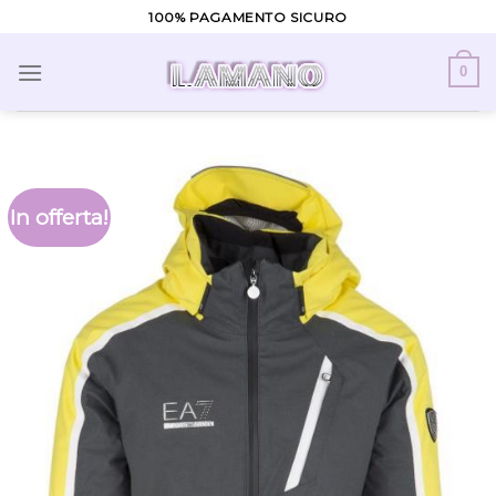
Skip
100% PAGAMENTO SICURO
to
content
0
In offerta!