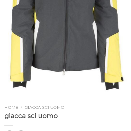
HOME
/
GIACCA SCI UOMO
giacca sci uomo