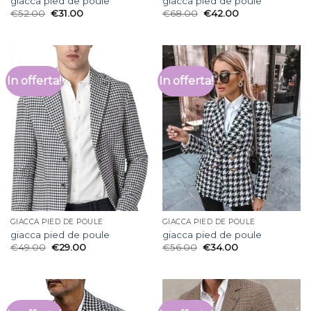
giacca pied de poule
giacca pied de poule
€
52.00
€
31.00
€
68.00
€
42.00
In offerta!
In offerta!
GIACCA PIED DE POULE
GIACCA PIED DE POULE
giacca pied de poule
giacca pied de poule
€
49.00
€
29.00
€
56.00
€
34.00