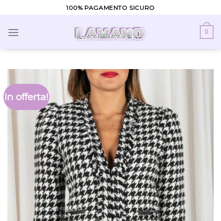
Skip
100% PAGAMENTO SICURO
to
content
0
In offerta!