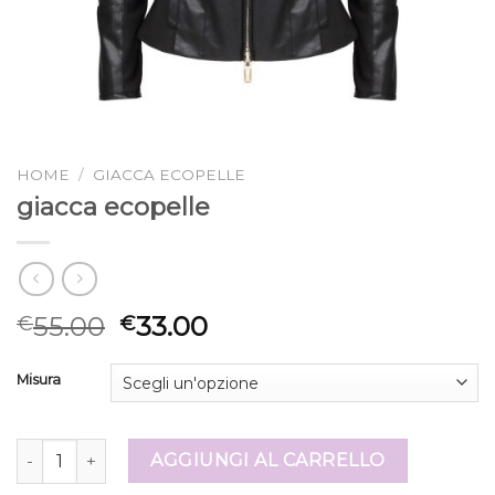
HOME
/
GIACCA ECOPELLE
giacca ecopelle
55.00
33.00
€
€
Misura
giacca ecopelle quantità
AGGIUNGI AL CARRELLO