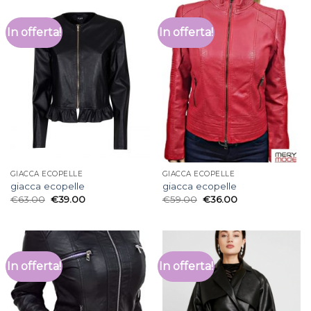
In offerta!
In offerta!
GIACCA ECOPELLE
GIACCA ECOPELLE
giacca ecopelle
giacca ecopelle
€
63.00
€
39.00
€
59.00
€
36.00
In offerta!
In offerta!