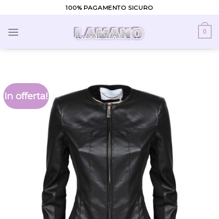
Skip
100% PAGAMENTO SICURO
to
content
0
In offerta!