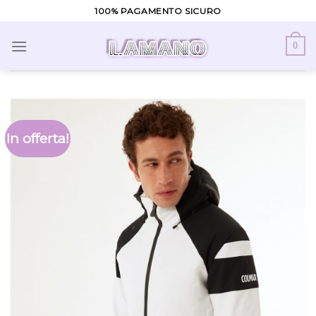
Skip
100% PAGAMENTO SICURO
to
content
0
In offerta!