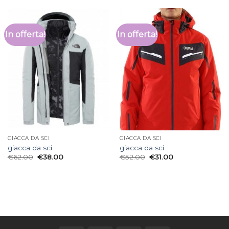
In offerta!
In offerta!
GIACCA DA SCI
GIACCA DA SCI
giacca da sci
giacca da sci
€
62.00
€
38.00
€
52.00
€
31.00