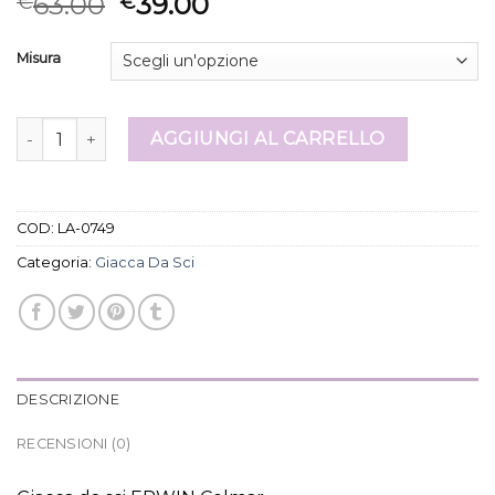
63.00
39.00
€
€
Misura
giacca da sci quantità
AGGIUNGI AL CARRELLO
COD:
LA-0749
Categoria:
Giacca Da Sci
DESCRIZIONE
RECENSIONI (0)