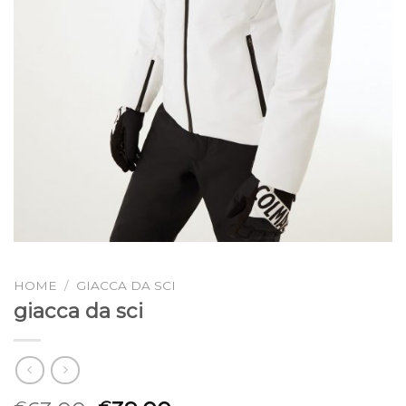
HOME
/
GIACCA DA SCI
giacca da sci