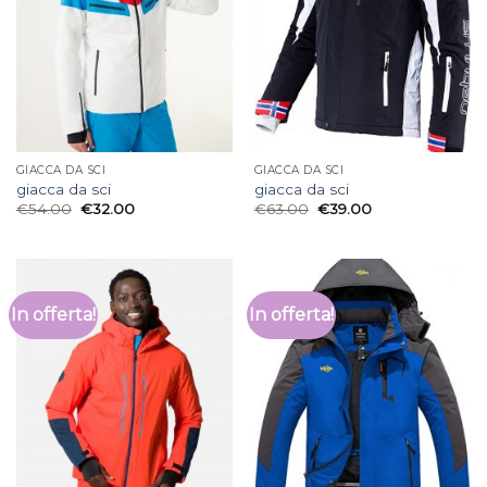
GIACCA DA SCI
GIACCA DA SCI
giacca da sci
giacca da sci
€
54.00
€
32.00
€
63.00
€
39.00
In offerta!
In offerta!