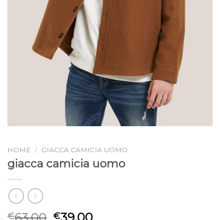
HOME
/
GIACCA CAMICIA UOMO
giacca camicia uomo
63.00
39.00
€
€