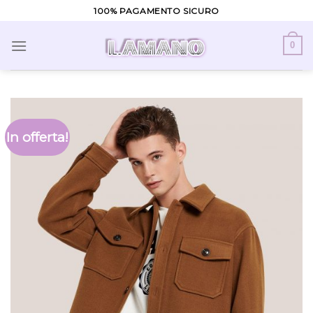
Skip
100% PAGAMENTO SICURO
to
content
0
In offerta!