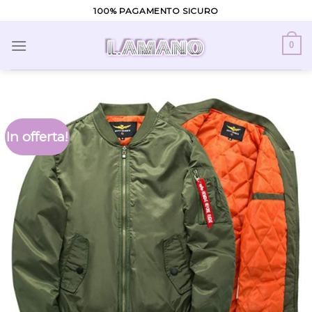
Skip
100% PAGAMENTO SICURO
to
content
0
In offerta!