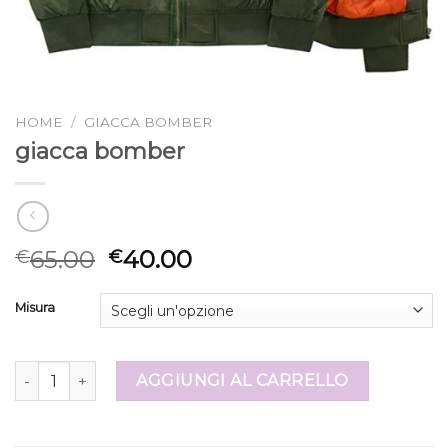
HOME
/
GIACCA BOMBER
giacca bomber
65.00
40.00
€
€
Misura
giacca bomber quantità
AGGIUNGI AL CARRELLO