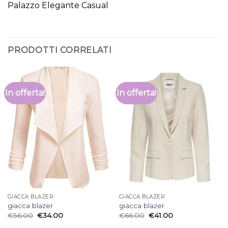
Palazzo Elegante Casual
PRODOTTI CORRELATI
In offerta!
In offerta!
GIACCA BLAZER
GIACCA BLAZER
giacca blazer
giacca blazer
€
56.00
€
34.00
€
66.00
€
41.00