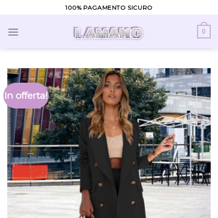
Skip
100% PAGAMENTO SICURO
to
content
0
In offerta!