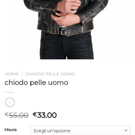
HOME
/
CHIODO PELLE UOMO
chiodo pelle uomo
55.00
33.00
€
€
Misura