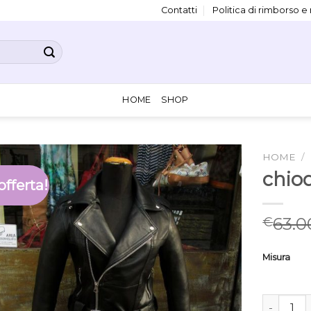
Contatti
Politica di rimborso e
HOME
SHOP
HOME
/
chiod
offerta!
63.0
€
Misura
chiodo in