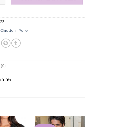
023
:
Chiodo In Pelle
(0)
44 46