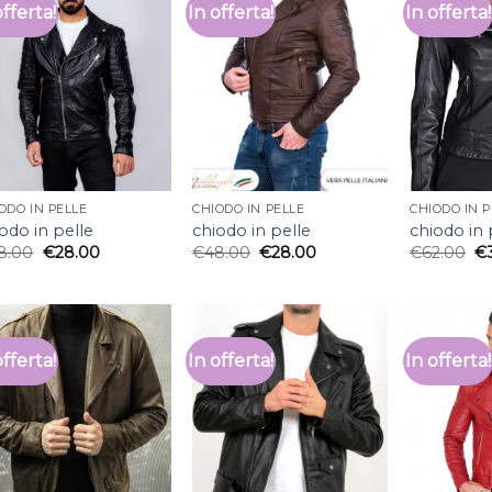
offerta!
In offerta!
In offerta!
ODO IN PELLE
CHIODO IN PELLE
CHIODO IN P
odo in pelle
chiodo in pelle
chiodo in 
8.00
€
28.00
€
48.00
€
28.00
€
62.00
€
offerta!
In offerta!
In offerta!