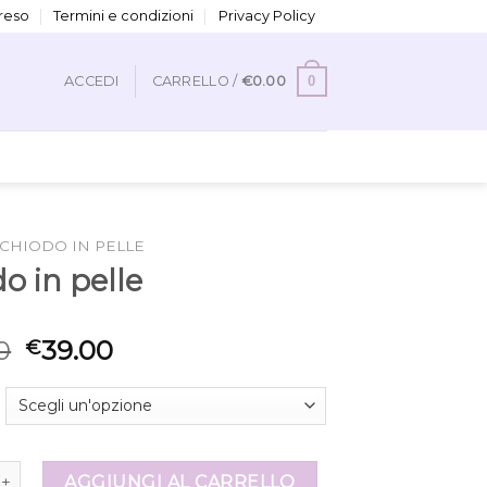
 reso
Termini e condizioni
Privacy Policy
0
ACCEDI
CARRELLO /
€
0.00
CHIODO IN PELLE
o in pelle
0
39.00
€
 pelle quantità
AGGIUNGI AL CARRELLO