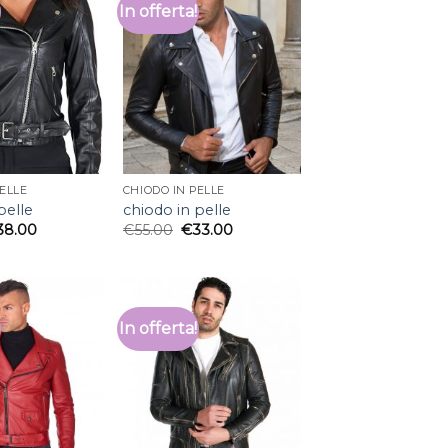
In offerta!
ELLE
CHIODO IN PELLE
pelle
chiodo in pelle
38.00
€
55.00
€
33.00
In offerta!