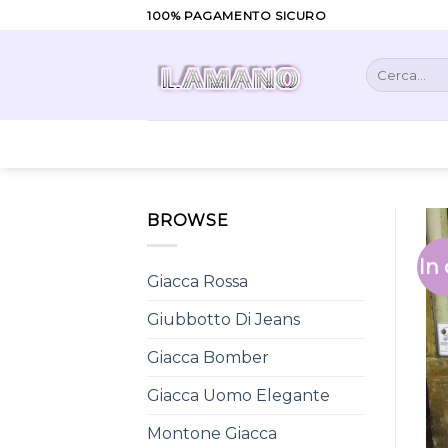
Skip
100% PAGAMENTO SICURO
to
content
Cerca:
BROWSE
In 
Giacca Rossa
Giubbotto Di Jeans
Giacca Bomber
Giacca Uomo Elegante
Montone Giacca