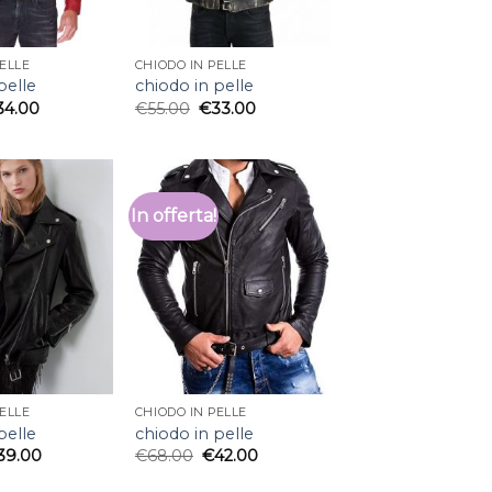
ELLE
CHIODO IN PELLE
pelle
chiodo in pelle
34.00
€
55.00
€
33.00
In offerta!
ELLE
CHIODO IN PELLE
pelle
chiodo in pelle
39.00
€
68.00
€
42.00