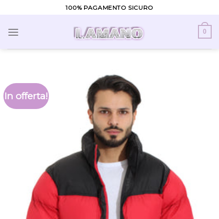
Skip
100% PAGAMENTO SICURO
to
content
0
In offerta!